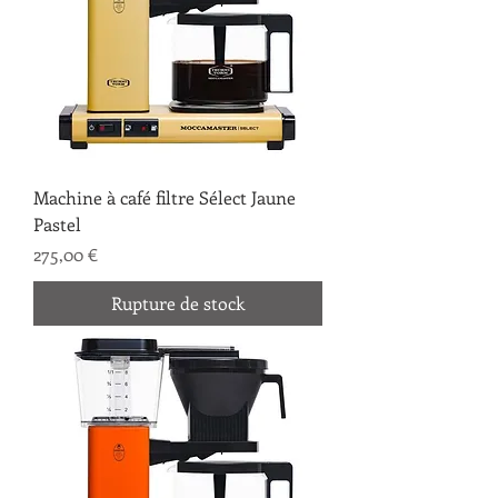
Machine à café filtre Sélect Jaune
Pastel
Prix
275,00 €
Rupture de stock