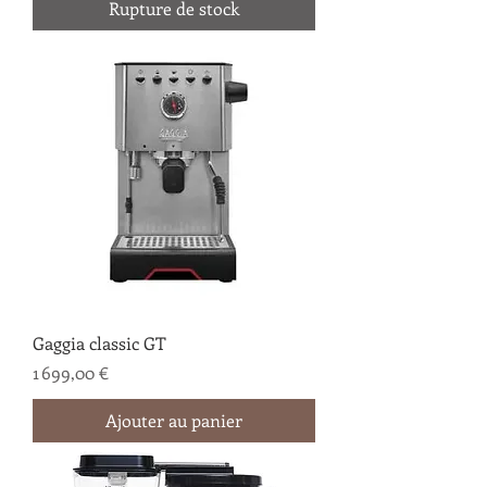
Rupture de stock
Gaggia classic GT
Prix
1 699,00 €
Ajouter au panier