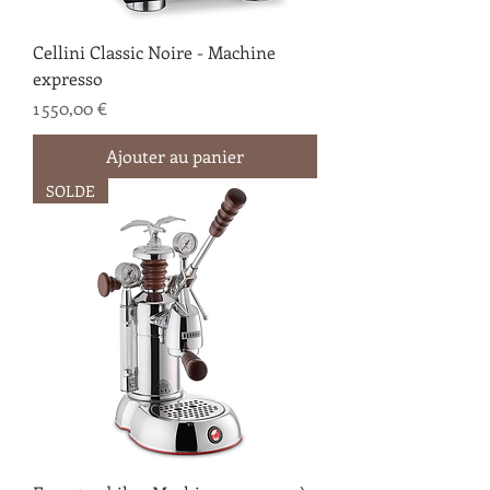
Cellini Classic Noire - Machine
expresso
Prix
1 550,00 €
Ajouter au panier
SOLDE