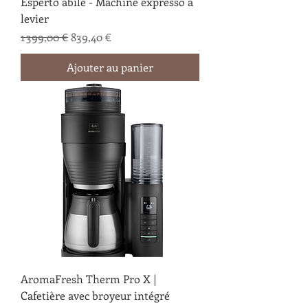
Esperto abile - Machine expresso à
levier
Prix original
Prix promotionnel
1 399,00 €
839,40 €
Ajouter au panier
AromaFresh Therm Pro X |
Cafetière avec broyeur intégré