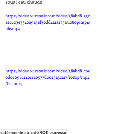
sous l'eau chaude
https://video.wixstatic.com/video/38abd8_330
aec603e3340a9a5ef30dd4a1a275a/1080p/mp4/
file.mp4
https://video.wixstatic.com/video/38abd8_cbe
0d02698c2461ea6577d0025a5ca17/1080p/mp4
/file.mp4
café
machine à café
ROK
espresso