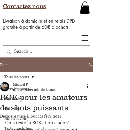
Contactez nous
Livraison à domicile et en relais DPD
gratuite à partir de 60€ d'achats
Post
Tous les posts
Michael P
Tous les posts
18 févr. 2021
1 min de lecture
ROK pour les amateurs
Méthodes
de shots puissants
Caféologie
Dernière mise à jour :
21 févr. 2021
Bon à savoir
On a testé la ROK et on a adoré.
Tests machines
Cette machine s'adresse à ceux qui 