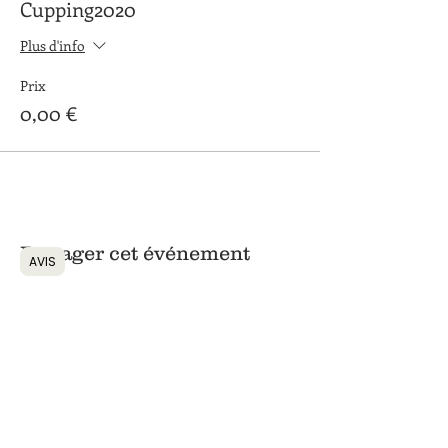
Cupping2020
Plus d'info
Prix
0,00 €
Partager cet événement
AVIS
Retour