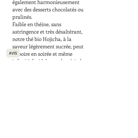
également harmonieusement
avec des desserts chocolatés ou
pralinés.
Faible en théine, sans
astringence et très désaltérant,
notre thé bio Hojicha, à la
saveur légèrement sucrée, peut
se boire en soirée et même
AVIS
infusé à froid durant la période
estivale.
Ingrédient
Thé vert grillé du Japon
Dégustation
Ce thé a été certifié par Ecocert,
organisme de contrôle et de
Température d'infusion 95°C
certification indépendant agréé et
Temps d'infusion 1-2 min
accrédité.
Moment de dégustation Toute la