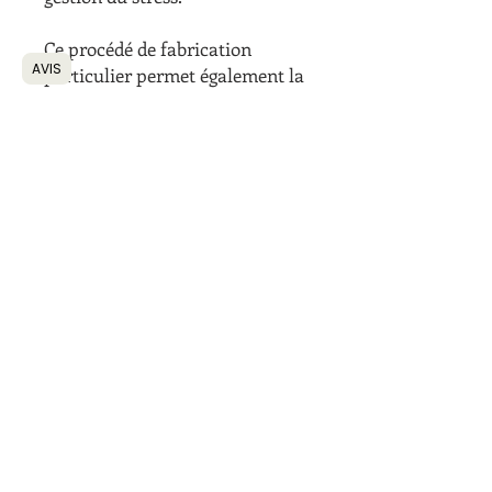
Ce procédé de fabrication
AVIS
particulier permet également la
révélation de saveurs subtiles.
Ingrédient
Thé Oolong de Taïwan
Conseil de dégustions
Température :
95°
Temps d'infusion :
5 minutes
Notes :
Moment de dégustation :
A tout
moment