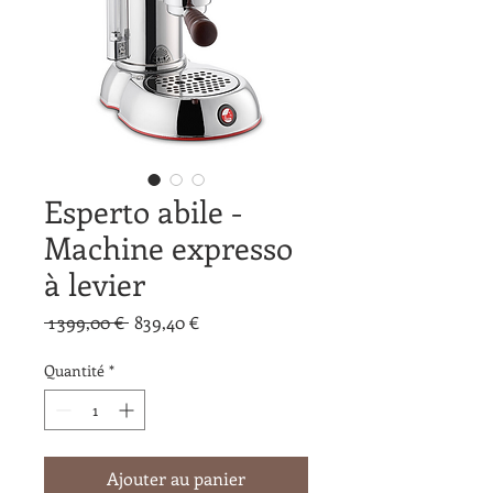
Esperto abile -
Machine expresso
à levier
Prix original
Prix promotionnel
 1 399,00 € 
839,40 €
Quantité
*
Ajouter au panier