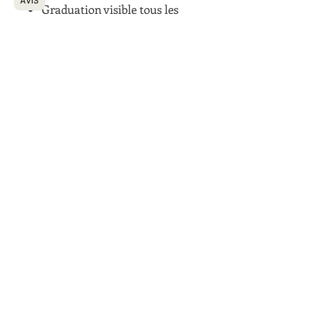
AVIS
Graduation visible tous les
200 ml pour adapter le
nombre de tasses
Caractéristiques techniques
Couleur du produit : Bois
Matériaux : Acier inoxydable, Bois,
Verre
Capacité : 0,6 L
Pays de fabrication : Japon
Informations