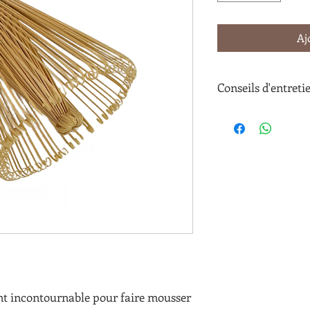
Aj
Conseils d'entreti
Veuillez noter que
que la texture et 
différentes une pa
L'étui spécial n'es
noter que si vous 
peut provoquer de
ent incontournable pour faire mousser