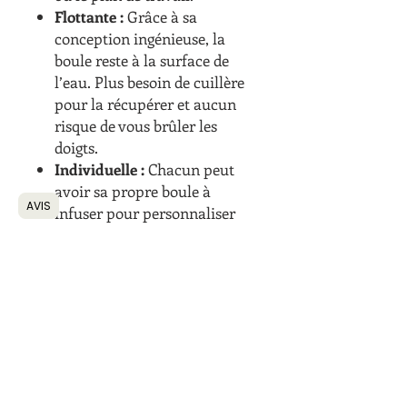
Flottante :
Grâce à sa
conception ingénieuse, la
boule reste à la surface de
l’eau. Plus besoin de cuillère
pour la récupérer et aucun
risque de vous brûler les
doigts.
Individuelle :
Chacun peut
avoir sa propre boule à
AVIS
infuser pour personnaliser
son thé selon ses envies.
Matériaux de qualité
:
Fabriquée en acier
inoxydable et nylon, elle est
robuste, hygiénique et facile
à nettoyer.
Détails techniques