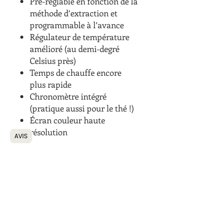
Pré-réglable en fonction de la
méthode d’extraction et
programmable à l’avance
Régulateur de température
amélioré (au demi-degré
Celsius près)
Temps de chauffe encore
plus rapide
Chronomètre intégré
(pratique aussi pour le thé !)
Écran couleur haute
résolution
AVIS
Détails techniques
Référence : FELLOW_1222PRO-SG
Code EAN : 1230000201148
Nom marketing : Bouilloire Stagg
EKG Pro