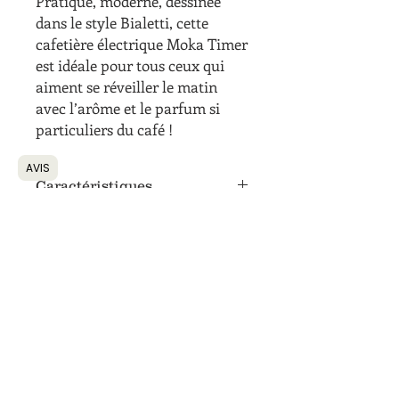
Pratique, moderne, dessinée
dans le style Bialetti, cette
cafetière électrique Moka Timer
est idéale pour tous ceux qui
aiment se réveiller le matin
avec l’arôme et le parfum si
particuliers du café !
AVIS
Caractéristiques
Grâce au programmateur
incorporé, il est en effet possible,
dès votre réveil, de boire votre café
et d’en apprécier le goût unique
En aluminium pour une solidité
maximale et un café de qualité
Poignée et pommeau robustes en
nylon
Base électrique programmable
avec minuteur intégré et écran