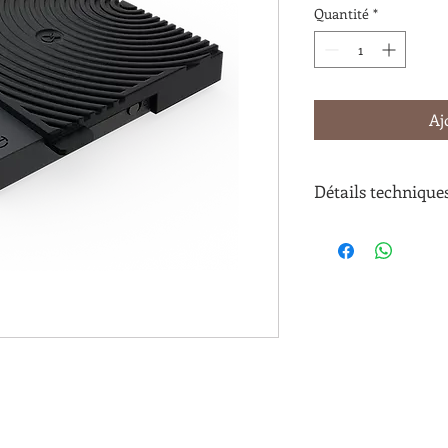
Quantité
*
Aj
Détails technique
Référence : TME_
Code EAN : 69594
Nom marketing : B
Couleur du produit
Poids brut : 360g
Poids max : 2000g
Type d'alimentatio
Produit électrique
Chronomètre : Ou
Pays de fabricatio