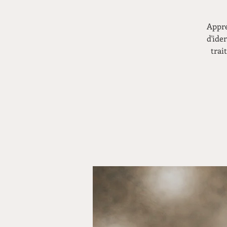
Appre
d'ide
trai