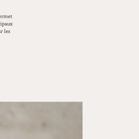
permet
cipaux
r les