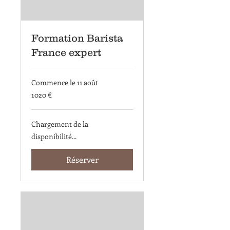
Formation Barista
France expert
Commence le 11 août
1 020
1 020 €
euros
Chargement de la
disponibilité...
Réserver