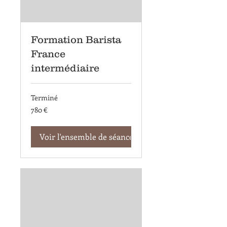
Formation Barista
France
intermédiaire
Terminé
780
780 €
euros
Voir l'ensemble de séances