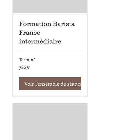
Formation Barista
France
intermédiaire
Terminé
780
780 €
euros
Voir l'ensemble de séances