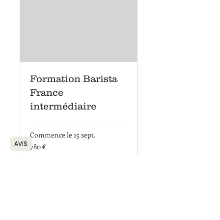
Formation Barista
France
intermédiaire
Commence le 15 sept.
AVIS
780
780 €
euros
Chargement de la
disponibilité...
Réserver