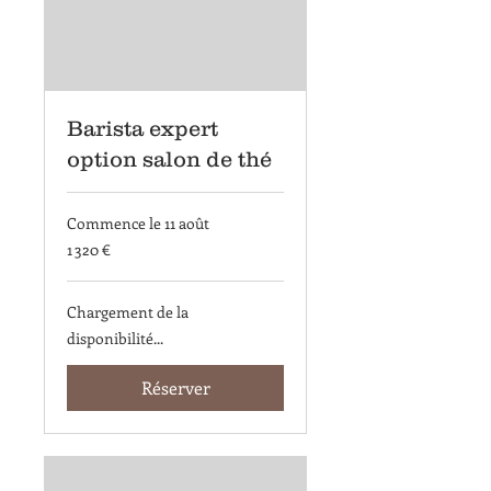
Barista expert
option salon de thé
Commence le 11 août
1 320
1 320 €
euros
Chargement de la
disponibilité...
Réserver