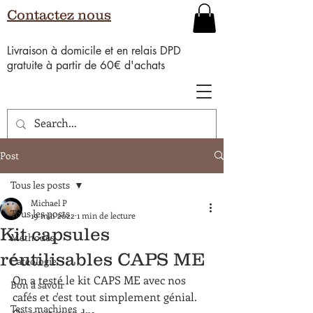
Contactez nous
Livraison à domicile et en relais DPD
gratuite à partir de 60€ d'achats
Post
Tous les posts
Michael P
Tous les posts
19 mai 2022
1 min de lecture
Kit capsules
Méthodes
réutilisables CAPS ME
Caféologie
On a testé le kit CAPS ME avec nos 
Bon à savoir
cafés et c'est tout simplement génial. 
Tests machines