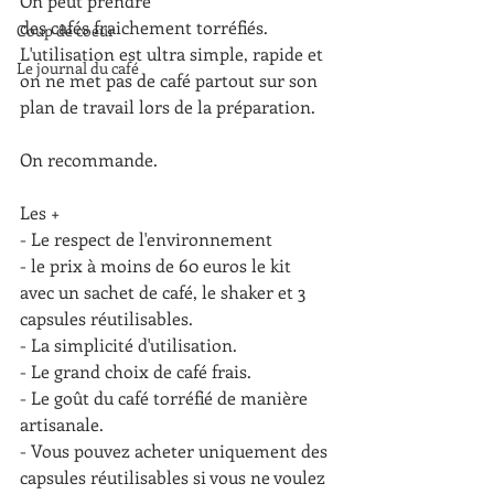
On peut prendre 
des cafés fraichement torréfiés. 
Coup de coeur
L'utilisation est ultra simple, rapide et 
Le journal du café
on ne met pas de café partout sur son 
plan de travail lors de la préparation.
On recommande. 
Les +
- Le respect de l'environnement 
- le prix à moins de 60 euros le kit 
avec un sachet de café, le shaker et 3 
capsules réutilisables.
- La simplicité d'utilisation.
- Le grand choix de café frais.
- Le goût du café torréfié de manière 
artisanale.
- Vous pouvez acheter uniquement des 
capsules réutilisables si vous ne voulez 